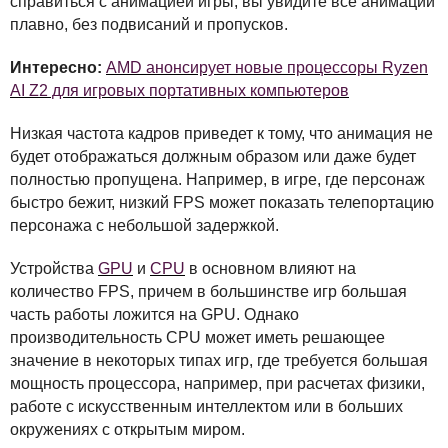
справиться с анимацией игры, вы увидите все анимации
плавно, без подвисаний и пропусков.
Интересно:
AMD анонсирует новые процессоры Ryzen
AI Z2 для игровых портативных компьютеров
Низкая частота кадров приведет к тому, что анимация не
будет отображаться должным образом или даже будет
полностью пропущена. Например, в игре, где персонаж
быстро бежит, низкий
FPS
может показать телепортацию
персонажа с небольшой задержкой.
Устройства
GPU
и
CPU
в основном влияют на
количество
FPS
, причем в большинстве игр большая
часть работы ложится на
GPU
. Однако
производительность
CPU
может иметь решающее
значение в некоторых типах игр, где требуется большая
мощность процессора, например, при расчетах физики,
работе с искусственным интеллектом или в больших
окружениях с открытым миром.