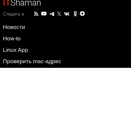
IT
Shaman
Следить в
Новости
How-to
Linux App
Проверить mac-адрес
Зачем этот сайт?
Политика
Наша команда
Список всех уязвимостей
Операционные системы