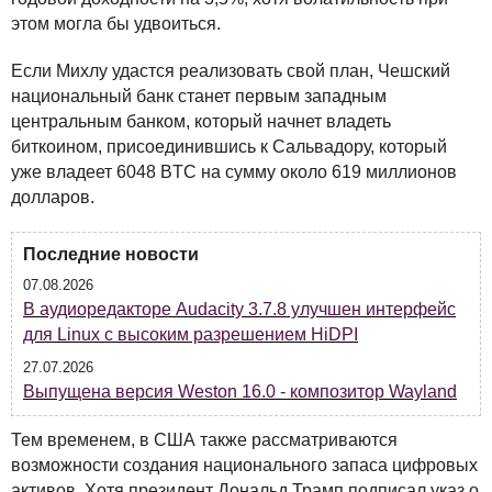
этом могла бы удвоиться.
Если Михлу удастся реализовать свой план, Чешский
национальный банк станет первым западным
центральным банком, который начнет владеть
биткоином, присоединившись к Сальвадору, который
уже владеет 6048
BTC
на сумму около 619 миллионов
долларов.
Последние новости
07.08.2026
В аудиоредакторе Audacity 3.7.8 улучшен интерфейс
для Linux с высоким разрешением HiDPI
27.07.2026
Выпущена версия Weston 16.0 - композитор Wayland
Тем временем, в
США
также рассматриваются
возможности создания национального запаса цифровых
активов. Хотя президент Дональд Трамп подписал указ о