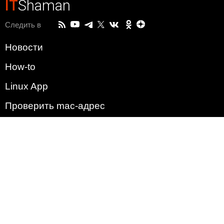
IT
Shaman
Следить в
Новости
How-to
Linux App
Проверить mac-адрес
Зачем этот сайт?
Политика
Наша команда
Список всех уязвимостей
Операционные системы