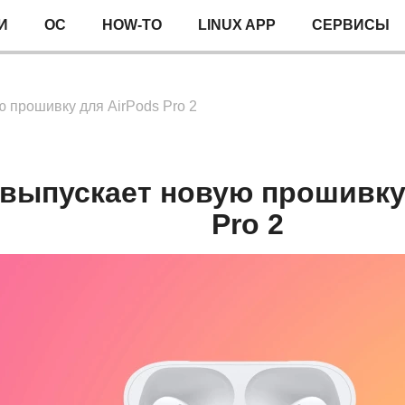
И
ОС
HOW-TO
LINUX APP
СЕРВИСЫ
ю прошивку для AirPods Pro 2
 выпускает новую прошивку
Pro 2