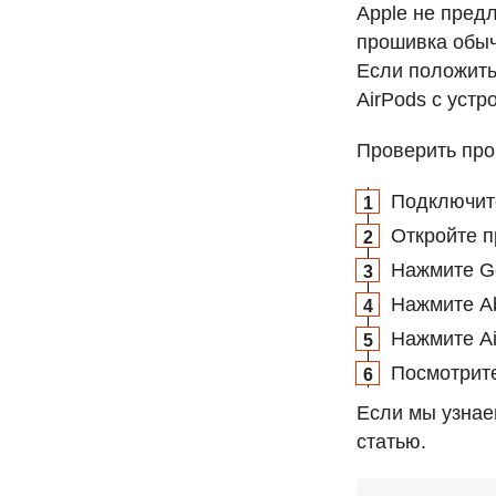
Apple не пред
прошивка обыч
Если положить 
AirPods с уст
Проверить про
Подключите
Откройте п
Нажмите Ge
Нажмите Ab
Нажмите Ai
Посмотрите
Если мы узнае
статью.