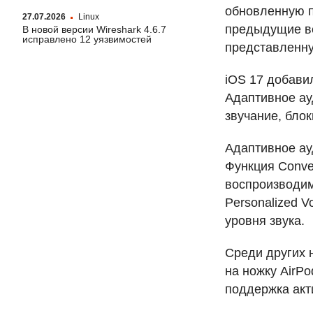
обновленную п
27.07.2026
Linux
предыдущие ве
В новой версии Wireshark 4.6.7
исправлено 12 уязвимостей
представленну
iOS 17 добавил
Адаптивное а
звучание, бло
Адаптивное ауд
Функция Conver
воспроизводим
Personalized 
уровня звука.
Среди других 
на ножку AirP
поддержка акти