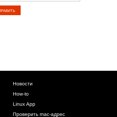
Новости
How-to
Linux App
Проверить mac-адрес