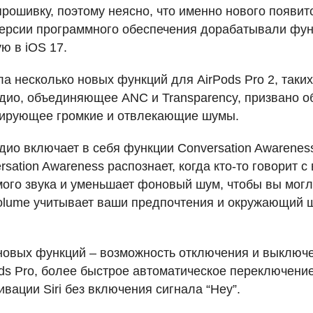
рошивку, поэтому неясно, что именно нового появит
рсии программного обеспечения дорабатывали фун
ю в iOS 17.
а несколько новых функций для AirPods Pro 2, таких 
удио, объединяющее
ANC
и Transparency, призвано 
кирующее громкие и отвлекающие шумы.
ио включает в себя функции Conversation Awareness
sation Awareness распознает, когда кто-то говорит с
ого звука и уменьшает фоновый шум, чтобы вы мог
Volume учитывает ваши предпочтения и окружающий 
новых функций – возможность отключения и выключ
ods Pro, более быстрое автоматическое переключени
вации Siri без включения сигнала “Hey”.