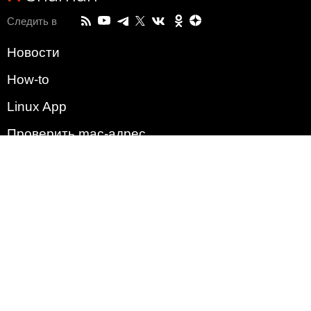
Следить в
Новости
How-to
Linux App
Проверить mac-адрес
Зачем этот сайт?
Политика
Наша команда
Список всех уязвимостей
Операционные системы
2009 - 2026