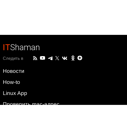
IT
Shaman
Следить в
Новости
How-to
Linux App
Проверить mac-адрес
Зачем этот сайт?
Политика