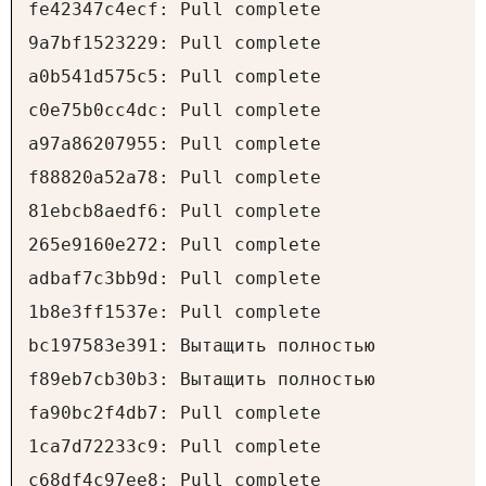
fe42347c4ecf: Pull complete

9a7bf1523229: Pull complete

a0b541d575c5: Pull complete

c0e75b0cc4dc: Pull complete

a97a86207955: Pull complete

f88820a52a78: Pull complete

81ebcb8aedf6: Pull complete

265e9160e272: Pull complete

adbaf7c3bb9d: Pull complete

1b8e3ff1537e: Pull complete

bc197583e391: Вытащить полностью

f89eb7cb30b3: Вытащить полностью

fa90bc2f4db7: Pull complete

1ca7d72233c9: Pull complete

c68df4c97ee8: Pull complete
