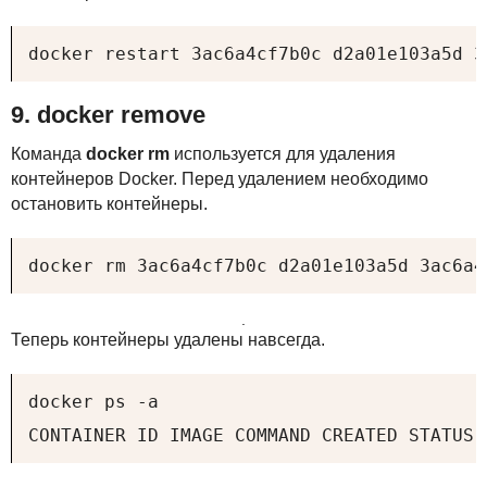
docker restart 3ac6a4cf7b0c d2a01e103a5d 3
9. docker remove
Команда
docker rm
используется для удаления
контейнеров Docker. Перед удалением необходимо
остановить контейнеры.
docker rm 3ac6a4cf7b0c d2a01e103a5d 3ac6a4
.
Теперь контейнеры удалены навсегда.
docker ps -a

CONTAINER ID IMAGE COMMAND CREATED STATUS 