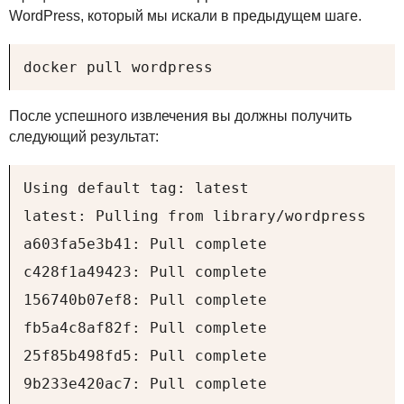
WordPress, который мы искали в предыдущем шаге.
docker pull wordpress
После успешного извлечения вы должны получить
следующий результат:
Using default tag: latest

latest: Pulling from library/wordpress

a603fa5e3b41: Pull complete

c428f1a49423: Pull complete

156740b07ef8: Pull complete

fb5a4c8af82f: Pull complete

25f85b498fd5: Pull complete

9b233e420ac7: Pull complete
