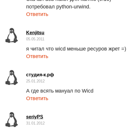
потребовал python-urwind.
Ответить
Kenjitsu
05.05.2011
я читал что wicd меньше ресуров жрет =)
Ответить
студия-к.рф
25.01.2012
А где всять мануал по Wicd
Ответить
seriyPS
31.01.2012