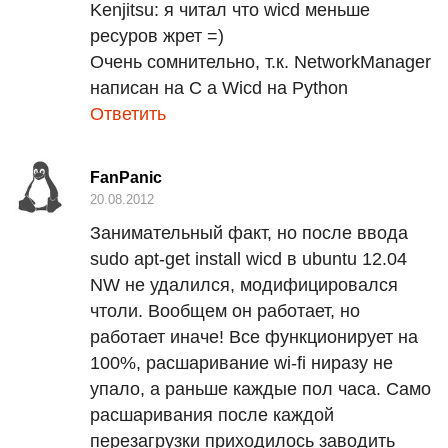
Kenjitsu:
я читал что wicd меньше
ресуров жрет =)
Очень сомнительно, т.к. NetworkManager
написан на C а Wicd на Python
Ответить
FanPanic
20.08.2012
Занимательный факт, но после ввода
sudo apt-get install wicd в ubuntu 12.04
NW не удалился, модифицировался
чтоли. Вообщем он работает, но
работает иначе! Все функционирует на
100%, расшаривание wi-fi ниразу не
упало, а раньше каждые пол часа. Само
расшаривания после каждой
перезагрузки приходилось заводить