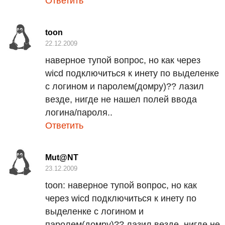
Ответить
toon
22.12.2009
наверное тупой вопрос, но как через
wicd подключиться к инету по выделенке
с логином и паролем(домру)?? лазил
везде, нигде не нашел полей ввода
логина/пароля..
Ответить
Mut@NT
23.12.2009
toon:
наверное тупой вопрос, но как
через wicd подключиться к инету по
выделенке с логином и
паролем(домру)?? лазил везде, нигде не