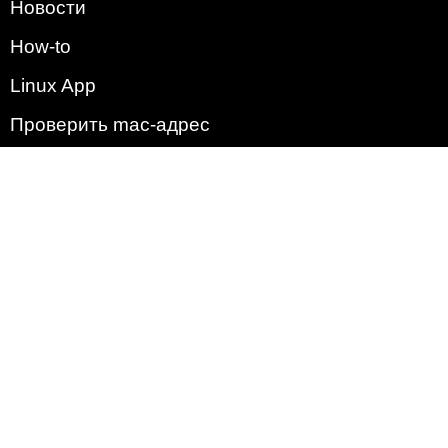
Новости
How-to
Linux App
Проверить mac-адрес
Зачем этот сайт?
Политика
Наша команда
Список всех уязвимостей
Операционные системы
2009 - 2026