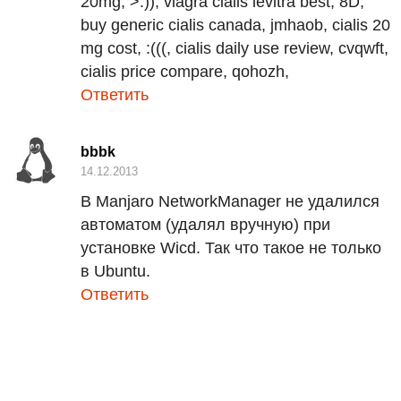
20mg, >:)), viagra cialis levitra best, 8D,
buy generic cialis canada, jmhaob, cialis 20
mg cost, :(((, cialis daily use review, cvqwft,
cialis price compare, qohozh,
Ответить
bbbk
14.12.2013
В Manjaro NetworkManager не удалился
автоматом (удалял вручную) при
установке Wicd. Так что такое не только
в Ubuntu.
Ответить