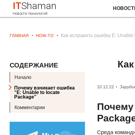
IT
Shaman
НОВОСТ
Новости технологий
Как исправить ошибку E: Unable 
ГЛАВНАЯ
HOW-TO
Как
СОДЕРЖАНИЕ
Начало
10.12.22
Заруби
Почему взникает ошибка
“E: Unable to locate
Package”
Почему 
Комментарии
Packag
Среда командн