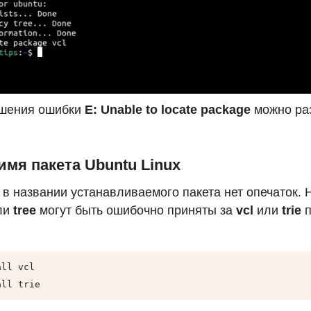
шения ошибки
E: Unable to locate package
можно ра
имя пакета Ubuntu Linux
 в названии устанавливаемого пакета нет опечаток. 
ли
tree
могут быть ошибочно приняты за
vcl
или
trie
п
ll vcl

all trie