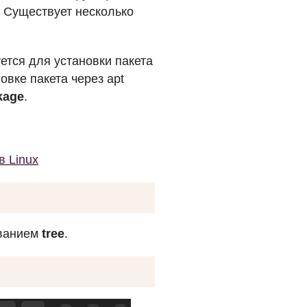
. Существует несколько
уется для установки пакета
вке пакета через apt
ckage
.
в Linux
званием
tree
.