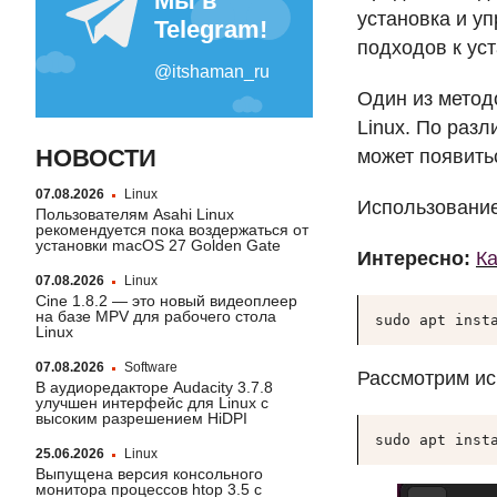
установка и у
подходов к уст
Один из метод
Linux. По раз
НОВОСТИ
может появить
07.08.2026
Linux
Использовани
Пользователям Asahi Linux
рекомендуется пока воздержаться от
установки macOS 27 Golden Gate
Интересно:
Ка
07.08.2026
Linux
Cine 1.8.2 — это новый видеоплеер
на базе MPV для рабочего стола
sudo apt inst
Linux
07.08.2026
Software
Рассмотрим и
В аудиоредакторе Audacity 3.7.8
улучшен интерфейс для Linux с
высоким разрешением HiDPI
sudo apt inst
25.06.2026
Linux
Выпущена версия консольного
монитора процессов htop 3.5 с