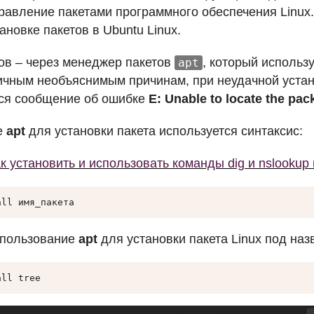
правление пакетами программного обеспечения Linux
ановке пакетов в Ubuntu Linux.
ов – через менеджер пакетов
, который использ
apt
личным необъяснимым причинам, при неудачной устано
ся сообщение об ошибке
E: Unable to locate the pa
е
apt
для установки пакета используется синтаксис:
к установить и использовать команды dig и nslookup 
all имя_пакета
спользование
apt
для установки пакета Linux под на
all tree