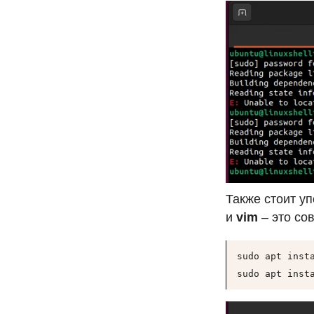
Также стоит у
и
vim
– это со
sudo apt insta
sudo apt inst