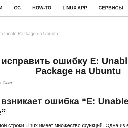
И
ОС
HOW-TO
LINUX APP
СЕРВИСЫ
to locate Package на Ubuntu
 исправить ошибку E: Unable
Package на Ubuntu
н Иван
взникает ошибка “E: Unable 
e”
ой строки Linux имеет множество функций. Одна из 