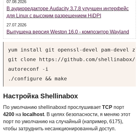
07.08.2026
В аудиоредакторе Audacity 3.7.8 улучшен интерфейс
для Linux с высоким разрешением HiDPI
27.07.2026
Выпущена версия Weston 16.0 - композитор Wayland
yum install git openssl-devel pam-devel zl
git clone https://github.com/shellinabox/s
autoreconf -i

./configure && make
Настройка Shellinabox
По умолчанию shellinaboxd прослушивает
TCP
порт
4200
на
localhost
. В целях безопасности, я меняю этот
порт по умолчанию на случайный (например, 6175),
чтобы затруднить несанкционированный доступ.