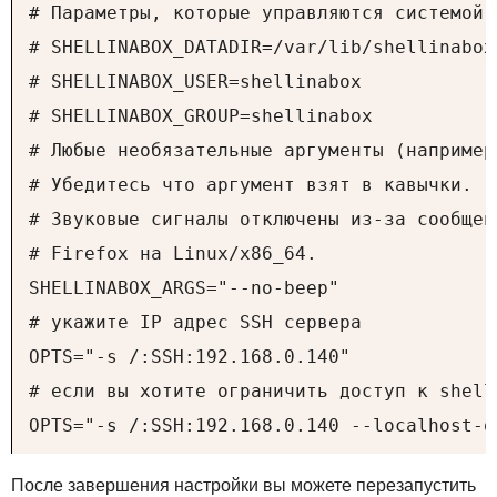
# Параметры, которые управляются системой 
# SHELLINABOX_DATADIR=/var/lib/shellinabox

# SHELLINABOX_USER=shellinabox

# SHELLINABOX_GROUP=shellinabox

# Любые необязательные аргументы (например
# Убедитесь что аргумент взят в кавычки.

# Звуковые сигналы отключены из-за сообщен
# Firefox на Linux/x86_64.

SHELLINABOX_ARGS="--no-beep"

# укажите IP адрес SSH сервера

OPTS="-s /:SSH:192.168.0.140"

# если вы хотите ограничить доступ к shell
OPTS="-s /:SSH:192.168.0.140 --localhost-o
После завершения настройки вы можете перезапустить