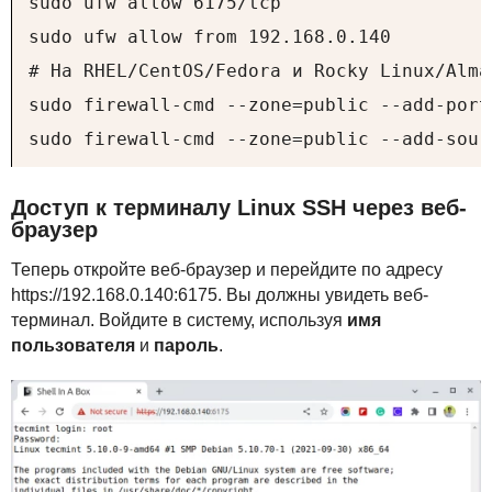
sudo ufw allow 6175/tcp

sudo ufw allow from 192.168.0.140

# На RHEL/CentOS/Fedora и Rocky Linux/AlmaL
sudo firewall-cmd --zone=public --add-port=
sudo firewall-cmd --zone=public --add-sour
Доступ к терминалу Linux
SSH
через веб-
браузер
Теперь откройте веб-браузер и перейдите по адресу
https://192.168.0.140:6175. Вы должны увидеть веб-
терминал. Войдите в систему, используя
имя
пользователя
и
пароль
.