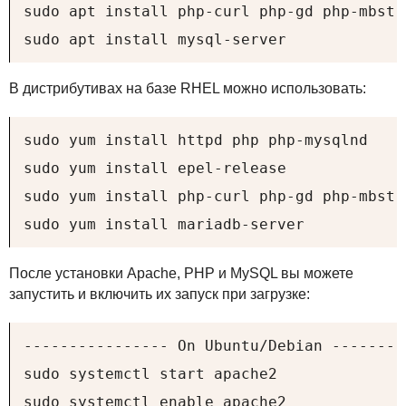
sudo apt install php-curl php-gd php-mbstr
sudo apt install mysql-server
В дистрибутивах на базе
RHEL
можно использовать:
sudo yum install httpd php php-mysqlnd

sudo yum install epel-release

sudo yum install php-curl php-gd php-mbstr
sudo yum install mariadb-server
После установки Apache,
PHP
и MySQL вы можете
запустить и включить их запуск при загрузке:
---------------- On Ubuntu/Debian ---------
sudo systemctl start apache2

sudo systemctl enable apache2
