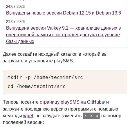
24.07.2026
Выпущены новые версии Debian 12.15 и Debian 13.6
21.07.2026
Выпущена версия Valkey 9.1 — хранилище данных в
оперативной памяти с контролем доступа на уровне
базы данных
Далее создайте исходный каталог, в который вы
загрузите и установите playSMS.
mkdir -p /home/tecmint/src

cd /home/tecmint/src
Теперь посетите
страницу playSMS на GitHub
и
загрузите последнюю версию программы с помощью
x.x.x
команды
wget
, не забудьте заменить
на номер
последней версии: