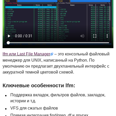
lfm или Last File Manager
– это консольный файловый
менеджер для
UNIX
, написанный на Python. По
умолчанию он предлагает двухпанельный интерфейс с
аккуратной темной цветовой схемой.
Ключевые особенности lfm:
Поддержка вкладок, фильтров файлов, закладок,
истории и т.д.
VFS
для сжатых файлов
Прямая интеграция find/grep, df и других