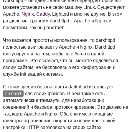
Darkhttpd – не единственный веб-сервер, который вы
можете установить на свою машину Linux. Существуют
Apache,
Nginx
,
Caddy
, Lighttpd и многие другие. В этом
разделе мы сравним darkhttpd с Apache и Nginx и
посмотрим, как он работает.
Что касается простоты использования, то darkhttpd
полностью выигрывает у Apache и Nginx. Darkhttpd
фокусируется на том, чтобы все было в одной
программе. Это означает, что вы можете поделиться
своим сайтом, не беспокоясь о его конфигурации и
службе init вашей системы.
С точки зрения безопасности darkhttpd использует
chroot
для своих файлов. В нем также есть
автоматические таймауты для неработающих
соединений и базовое протоколирование. Это далеко не
так, как в Apache и Nginx. Оба они имеют мощные
фильтры ограничения скорости и опции для тонкой
настройки
HTTP
-заголовков на своих сайтах.