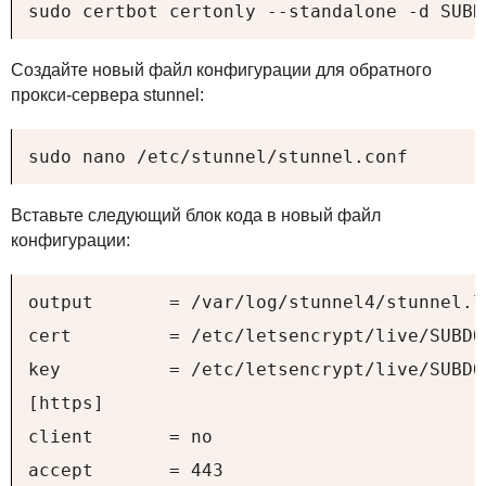
sudo certbot certonly --standalone -d SUBD
Создайте новый файл конфигурации для обратного
прокси-сервера stunnel:
sudo nano /etc/stunnel/stunnel.conf
Вставьте следующий блок кода в новый файл
конфигурации:
output       = /var/log/stunnel4/stunnel.lo
cert         = /etc/letsencrypt/live/SUBDO
key          = /etc/letsencrypt/live/SUBDO
[https]

client       = no

accept       = 443
