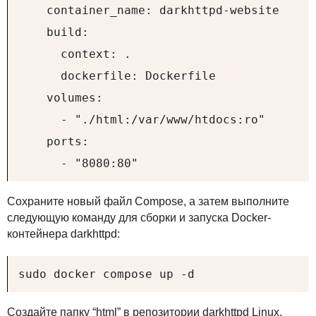
    container_name: darkhttpd-website

    build:

      context: .

      dockerfile: Dockerfile

    volumes:

      - "./html:/var/www/htdocs:ro"

    ports:

      - "8080:80"
Сохраните новый файл Compose, а затем выполните
следующую команду для сборки и запуска Docker-
контейнера darkhttpd:
sudo docker compose up -d
Создайте папку “html” в репозитории darkhttpd Linux,