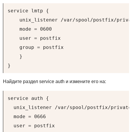
service lmtp {

    unix_listener /var/spool/postfix/privat
    mode = 0600

    user = postfix

    group = postfix

    }

}
Найдите раздел service auth и измените его на:
service auth {

  unix_listener /var/spool/postfix/private/
  mode = 0666

  user = postfix
