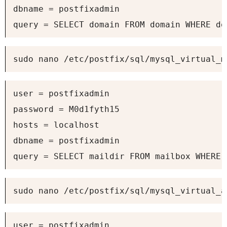
dbname = postfixadmin

query = SELECT domain FROM domain WHERE do
sudo nano /etc/postfix/sql/mysql_virtual_m
user = postfixadmin

password = M0d1fyth15

hosts = localhost

dbname = postfixadmin

query = SELECT maildir FROM mailbox WHERE 
sudo nano /etc/postfix/sql/mysql_virtual_a
user = postfixadmin
