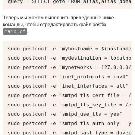
query = SELECT goto FROM alias,alias_domai
Теперь мы можем выполнить приведенные ниже
команды, чтобы отредактировать файл postfix
main.cf
.
sudo postconf -e "myhostname = $(hostname -
sudo postconf -e "mydestination = localhost
sudo postconf -e "mynetworks = 127.0.0.0/8"
sudo postconf -e "inet_protocols = ipv4"

sudo postconf -e "inet_interfaces = all"

sudo postconf -e "smtpd_tls_cert_file = /e
sudo postconf -e "smtpd_tls_key_file = /et
sudo postconf -e "smtpd_use_tls = yes"

sudo postconf -e "smtpd_tls_auth_only = yes
sudo postconf -e "smtpd_sasl_type = dovecot