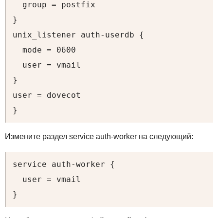
  group = postfix

}

unix_listener auth-userdb {

  mode = 0600

  user = vmail

}

user = dovecot

}
Измените раздел service auth-worker на следующий:
service auth-worker {

  user = vmail

}