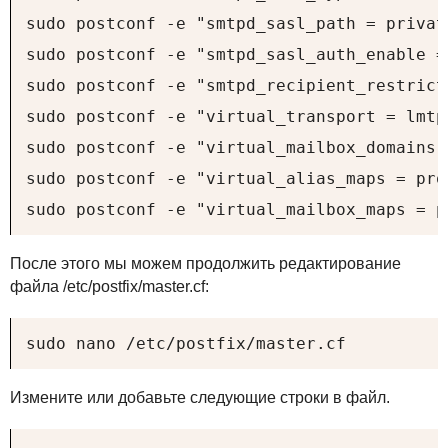
sudo postconf -e "smtpd_sasl_path = private
sudo postconf -e "smtpd_sasl_auth_enable = 
sudo postconf -e "smtpd_recipient_restrict
sudo postconf -e "virtual_transport = lmtp
sudo postconf -e "virtual_mailbox_domains 
sudo postconf -e "virtual_alias_maps = pro
sudo postconf -e "virtual_mailbox_maps = p
После этого мы можем продолжить редактирование
файла /etc/postfix/master.cf:
sudo nano /etc/postfix/master.cf
Измените или добавьте следующие строки в файл.