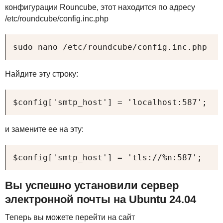
конфигурации Rouncube, этот находится по адресу
/etc/roundcube/config.inc.php
sudo nano /etc/roundcube/config.inc.php
Найдите эту строку:
$config['smtp_host'] = 'localhost:587';
и замените ее на эту:
$config['smtp_host'] = 'tls://%n:587';
Вы успешно установили сервер
электронной почты на Ubuntu 24.04
Теперь вы можете перейти на сайт