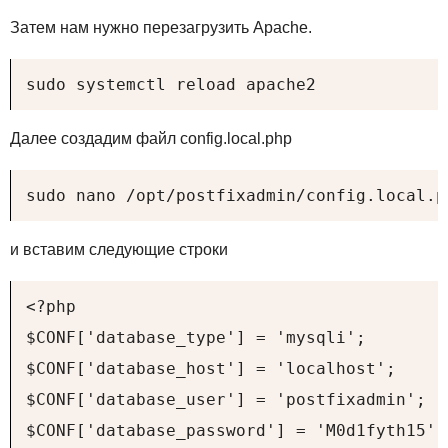
Затем нам нужно перезагрузить Apache.
sudo systemctl reload apache2
Далее создадим файл config.local.php
sudo nano /opt/postfixadmin/config.local.p
и вставим следующие строки
<?php

$CONF['database_type'] = 'mysqli';

$CONF['database_host'] = 'localhost';

$CONF['database_user'] = 'postfixadmin';

$CONF['database_password'] = 'M0d1fyth15';
