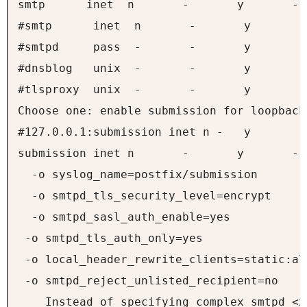
smtp      inet  n       -       y       - 
#smtp      inet  n       -       y       -
#smtpd     pass  -       -       y       -
#dnsblog   unix  -       -       y       -
#tlsproxy  unix  -       -       y       -
Choose one: enable submission for loopback
#127.0.0.1:submission inet n -   y       -
submission inet n       -       y       - 
  -o syslog_name=postfix/submission

  -o smtpd_tls_security_level=encrypt

  -o smtpd_sasl_auth_enable=yes

 -o smtpd_tls_auth_only=yes

 -o local_header_rewrite_clients=static:all
 -o smtpd_reject_unlisted_recipient=no

    Instead of specifying complex smtpd_<x