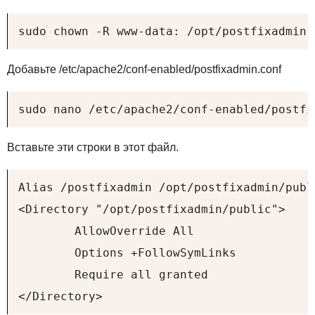
sudo chown -R www-data: /opt/postfixadmin
Добавьте /etc/apache2/conf-enabled/postfixadmin.conf
sudo nano /etc/apache2/conf-enabled/postfi
Вставьте эти строки в этот файл.
Alias /postfixadmin /opt/postfixadmin/publi
<Directory "/opt/postfixadmin/public">

        AllowOverride All

        Options +FollowSymLinks

        Require all granted

</Directory>