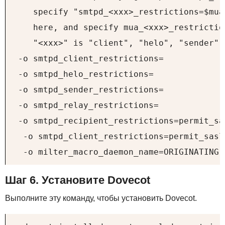
    specify "smtpd_<xxx>_restrictions=$mua
    here, and specify mua_<xxx>_restrictio
    "<xxx>" is "client", "helo", "sender",
 -o smtpd_client_restrictions=

 -o smtpd_helo_restrictions=

 -o smtpd_sender_restrictions=

 -o smtpd_relay_restrictions=

 -o smtpd_recipient_restrictions=permit_sa
  -o smtpd_client_restrictions=permit_sasl
  -o milter_macro_daemon_name=ORIGINATING
Шаг 6. Установите Dovecot
Выполните эту команду, чтобы установить Dovecot.