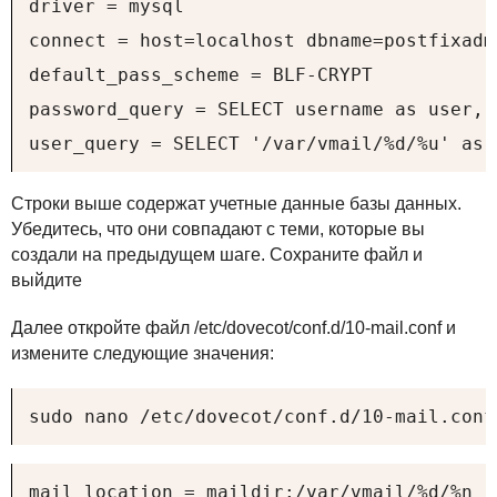
driver = mysql

connect = host=localhost dbname=postfixadm
default_pass_scheme = BLF-CRYPT

password_query = SELECT username as user, 
user_query = SELECT '/var/vmail/%d/%u' as 
Строки выше содержат учетные данные базы данных.
Убедитесь, что они совпадают с теми, которые вы
создали на предыдущем шаге. Сохраните файл и
выйдите
Далее откройте файл /etc/dovecot/conf.d/10-mail.conf и
измените следующие значения:
sudo nano /etc/dovecot/conf.d/10-mail.conf
mail_location = maildir:/var/vmail/%d/%n
