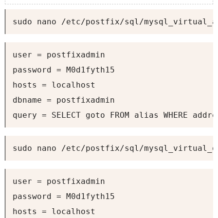
sudo nano /etc/postfix/sql/mysql_virtual_a
user = postfixadmin

password = M0d1fyth15

hosts = localhost

dbname = postfixadmin

query = SELECT goto FROM alias WHERE addre
sudo nano /etc/postfix/sql/mysql_virtual_d
user = postfixadmin

password = M0d1fyth15

hosts = localhost
