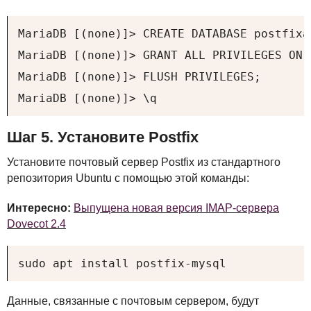
MariaDB [(none)]> CREATE DATABASE postfixad
MariaDB [(none)]> GRANT ALL PRIVILEGES ON 
MariaDB [(none)]> FLUSH PRIVILEGES;

MariaDB [(none)]> \q
Шаг 5. Установите Postfix
Установите почтовый сервер Postfix из стандартного
репозитория Ubuntu с помощью этой команды:
Интересно:
Выпущена новая версия IMAP-сервера
Dovecot 2.4
sudo apt install postfix-mysql
Данные, связанные с почтовым сервером, будут