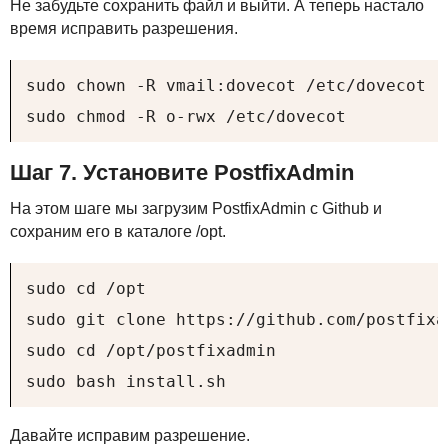
Не забудьте сохранить файл и выйти. А теперь настало
время исправить разрешения.
sudo chown -R vmail:dovecot /etc/dovecot

sudo chmod -R o-rwx /etc/dovecot
Шаг 7. Установите PostfixAdmin
На этом шаге мы загрузим PostfixAdmin с Github и
сохраним его в каталоге /opt.
sudo cd /opt

sudo git clone https://github.com/postfixa
sudo cd /opt/postfixadmin

sudo bash install.sh
Давайте исправим разрешение.