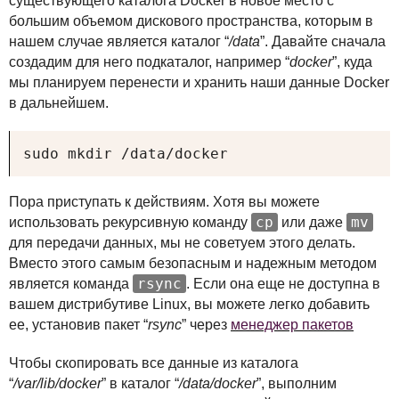
существующего каталога Docker в новое место с
большим объемом дискового пространства, которым в
нашем случае является каталог “
/data
”. Давайте сначала
создадим для него подкаталог, например “
docker
”, куда
мы планируем перенести и хранить наши данные Docker
в дальнейшем.
sudo mkdir /data/docker
Пора приступать к действиям. Хотя вы можете
cp
mv
использовать рекурсивную команду
или даже
для передачи данных, мы не советуем этого делать.
Вместо этого самым безопасным и надежным методом
rsync
является команда
. Если она еще не доступна в
вашем дистрибутиве Linux, вы можете легко добавить
ее, установив пакет “
rsync
” через
менеджер пакетов
Чтобы скопировать все данные из каталога
“
/var/lib/docker
” в каталог “
/data/docker
”, выполним