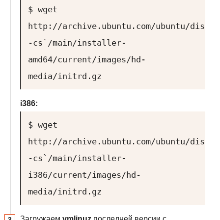
$ wget
http://archive.ubuntu.com/ubuntu/dists/
-cs`/main/installer-
amd64/current/images/hd-
media/initrd.gz
i386:
$ wget
http://archive.ubuntu.com/ubuntu/dists/
-cs`/main/installer-
i386/current/images/hd-
media/initrd.gz
Загружаем
vmlinuz
последней версии с