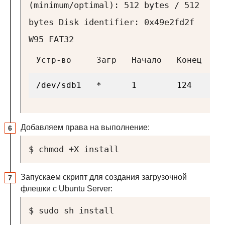
(minimum/optimal): 512 bytes / 512
bytes
Disk identifier: 0x49e2fd2f
W95 FAT32
Устр-во
Загр
Начало
Конец
Б
/dev/sdb1
*
1
124
9
Добавляем права на выполнение:
$ chmod +X install
Запускаем скрипт для создания загрузочной
флешки с Ubuntu Server:
$ sudo sh install