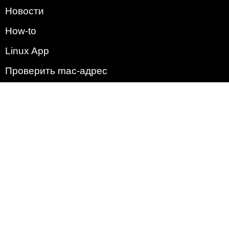
Новости
How-to
Linux App
Проверить mac-адрес
Зачем этот сайт?
Политика
Наша команда
Список всех уязвимостей
Операционные системы
2009 - 2026