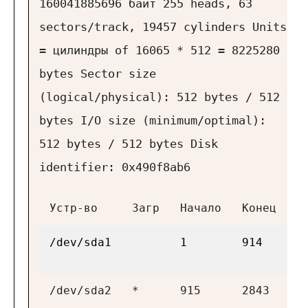
160041885696 байт 255 heads, 63
sectors/track, 19457 cylinders
Units
= цилиндры of 16065 * 512 = 8225280
bytes
Sector size
(logical/physical): 512 bytes / 512
bytes
I/O size (minimum/optimal):
512 bytes / 512 bytes
Disk
identifier: 0x490f8ab6
Устр-во
Загр
Начало
Конец
Б
/dev/sda1
1
914
7
/dev/sda2
*
915
2843
1