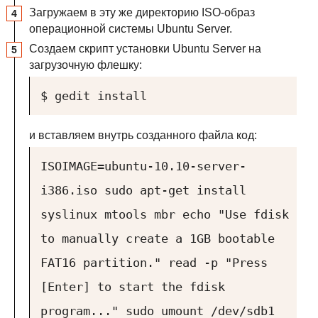
Загружаем в эту же директорию ISO-образ
операционной системы Ubuntu Server.
Создаем скрипт установки Ubuntu Server на
загрузочную флешку:
$ gedit install
и вставляем внутрь созданного файла код:
ISOIMAGE=
ubuntu-10.10-server-
i386.iso
sudo apt-get install
syslinux mtools mbr
echo "Use fdisk
to manually create a 1GB bootable
FAT16 partition."
read -p "Press
[Enter] to start the fdisk
program..."
sudo umount /dev/sdb1