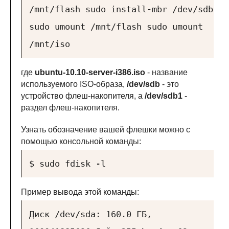
/mnt/flash
sudo install-mbr
/dev/sdb
sudo umount /mnt/flash
sudo umount
/mnt/iso
где
ubuntu-10.10-server-i386.iso
- название
используемого ISO-образа,
/dev/sdb
- это
устройство флеш-накопителя, а
/dev/sdb1
-
раздел флеш-накопителя.
Узнать обозначение вашей флешки можно с
помощью консольной команды:
$ sudo fdisk -l
Пример вывода этой команды:
Диск /dev/sda: 160.0 ГБ,