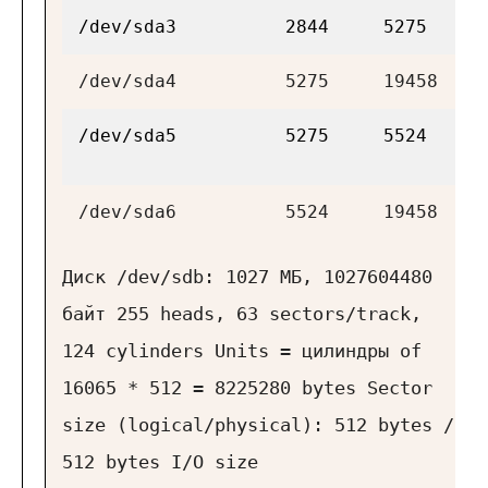
/dev/sda3
2844
5275
1
/dev/sda4
5275
19458
1
/dev/sda5
5275
5524
1
/dev/sda6
5524
19458
1
Диск
/dev/sdb
: 1027 МБ, 1027604480
байт
255 heads, 63 sectors/track,
124 cylinders
Units = цилиндры of
16065 * 512 = 8225280 bytes
Sector
size (logical/physical): 512 bytes /
512 bytes
I/O size