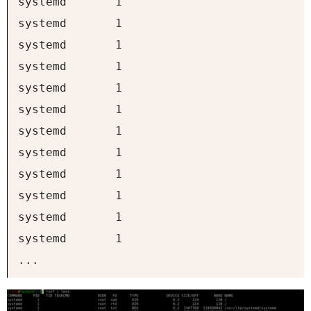
systemd       1                           
systemd       1                           
systemd       1                           
systemd       1                           
systemd       1                           
systemd       1                           
systemd       1                           
systemd       1                           
systemd       1                           
systemd       1                           
systemd       1                           
systemd       1                           
...