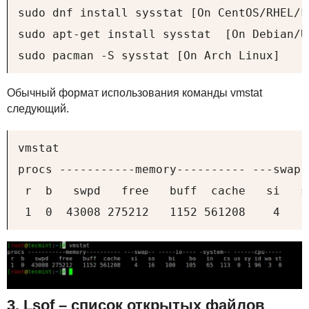
sudo dnf install sysstat [On CentOS/RHEL/F
sudo apt-get install sysstat  [On Debian/U
sudo pacman -S sysstat [On Arch Linux]
Обычный формат использования команды vmstat
следующий.
vmstat

procs -----------memory---------- ---swap-
 r  b   swpd   free   buff  cache   si   s
 1  0  43008 275212   1152 561208    4   1
3. Lsof – список открытых файлов