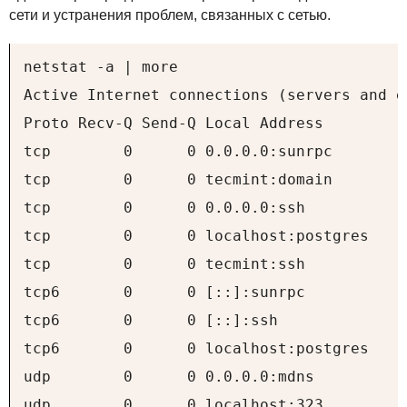
сети и устранения проблем, связанных с сетью.
netstat -a | more

Active Internet connections (servers and e
Proto Recv-Q Send-Q Local Address         
tcp        0      0 0.0.0.0:sunrpc        
tcp        0      0 tecmint:domain        
tcp        0      0 0.0.0.0:ssh           
tcp        0      0 localhost:postgres    
tcp        0      0 tecmint:ssh           
tcp6       0      0 [::]:sunrpc           
tcp6       0      0 [::]:ssh              
tcp6       0      0 localhost:postgres    
udp        0      0 0.0.0.0:mdns          
udp        0      0 localhost:323         