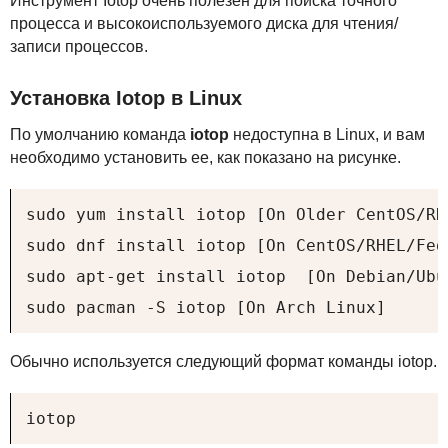
Инструмент Iotop очень полезен для поиска точного
процесса и высокоиспользуемого диска для чтения/
записи процессов.
Установка Iotop в Linux
По умолчанию команда
iotop
недоступна в Linux, и вам
необходимо установить ее, как показано на рисунке.
sudo yum install iotop [On Older CentOS/RH
sudo dnf install iotop [On CentOS/RHEL/Fed
sudo apt-get install iotop  [On Debian/Ubu
sudo pacman -S iotop [On Arch Linux]
Обычно используется следующий формат команды iotop.
iotop