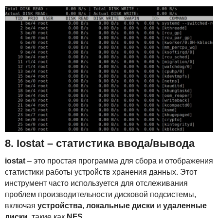
8. Iostat – статистика ввода/вывода
iostat
– это простая программа для сбора и отображения
статистики работы устройств хранения данных. Этот
инструмент часто используется для отслеживания
проблем производительности дисковой подсистемы,
включая
устройства
,
локальные диски
и
удаленные
диски
, такие как
NFS
.