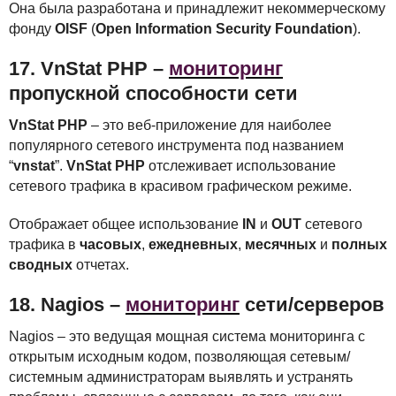
Она была разработана и принадлежит некоммерческому
фонду
OISF
(
Open Information Security Foundation
).
17. VnStat
PHP
–
мониторинг
пропускной способности сети
VnStat
PHP
– это веб-приложение для наиболее
популярного сетевого инструмента под названием
“
vnstat
”.
VnStat
PHP
отслеживает использование
сетевого трафика в красивом графическом режиме.
Отображает общее использование
IN
и
OUT
сетевого
трафика в
часовых
,
ежедневных
,
месячных
и
полных
сводных
отчетах.
18. Nagios –
мониторинг
сети/серверов
Nagios – это ведущая мощная система мониторинга с
открытым исходным кодом, позволяющая сетевым/
системным администраторам выявлять и устранять