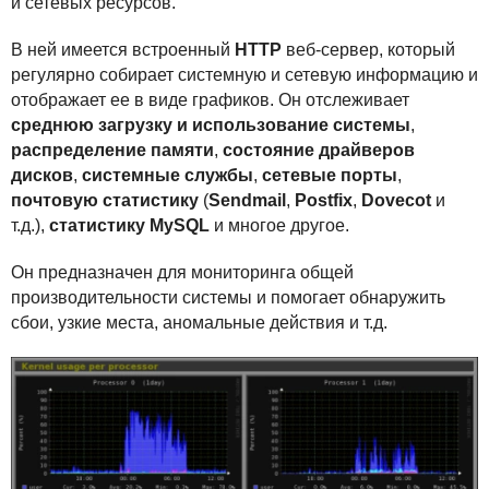
и сетевых ресурсов.
В ней имеется встроенный
HTTP
веб-сервер, который
регулярно собирает системную и сетевую информацию и
отображает ее в виде графиков. Он отслеживает
среднюю загрузку и использование системы
,
распределение памяти
,
состояние драйверов
дисков
,
системные службы
,
сетевые порты
,
почтовую статистику
(
Sendmail
,
Postfix
,
Dovecot
и
т.д.),
статистику MySQL
и многое другое.
Он предназначен для мониторинга общей
производительности системы и помогает обнаружить
сбои, узкие места, аномальные действия и т.д.