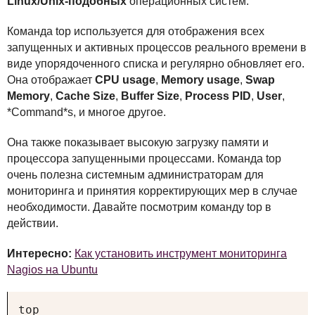
Linux/Unix-подобных
операционных систем.
Команда top используется для отображения всех
запущенных и активных процессов реального времени в
виде упорядоченного списка и регулярно обновляет его.
Она отображает
CPU
usage
,
Memory usage
,
Swap
Memory
,
Cache Size
,
Buffer Size
,
Process
PID
,
User
,
*Command*s, и многое другое.
Она также показывает высокую загрузку памяти и
процессора запущенными процессами. Команда top
очень полезна системным администраторам для
мониторинга и принятия корректирующих мер в случае
необходимости. Давайте посмотрим команду top в
действии.
Интересно:
Как установить инструмент мониторинга
Nagios на Ubuntu
top