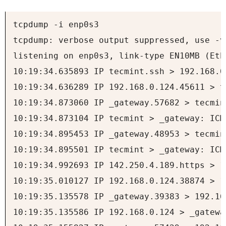
tcpdump -i enp0s3

tcpdump: verbose output suppressed, use -v
listening on enp0s3, link-type EN10MB (Eth
10:19:34.635893 IP tecmint.ssh > 192.168.0
10:19:34.636289 IP 192.168.0.124.45611 > t
10:19:34.873060 IP _gateway.57682 > tecmin
10:19:34.873104 IP tecmint > _gateway: ICM
10:19:34.895453 IP _gateway.48953 > tecmin
10:19:34.895501 IP tecmint > _gateway: ICM
10:19:34.992693 IP 142.250.4.189.https > 1
10:19:35.010127 IP 192.168.0.124.38874 > 1
10:19:35.135578 IP _gateway.39383 > 192.16
10:19:35.135586 IP 192.168.0.124 > _gatewa