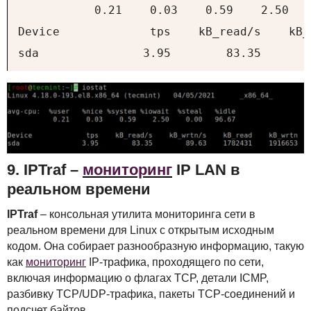
           0.21    0.03    0.59    2.50   
Device             tps    kB_read/s    kB_
sda               3.95        83.35       
9.
IPT
raf –
мониторинг
IP
LAN
в
реальном времени
IPT
raf
– консольная утилита мониторинга сети в
реальном времени для Linux с открытым исходным
кодом. Она собирает разнообразную информацию, такую
как
мониторинг
IP-трафика, проходящего по сети,
включая информацию о флагах
TCP
, детали
ICMP
,
разбивку
TCP
/UDP-трафика, пакеты
TCP
-соединений и
подсчет байтов.