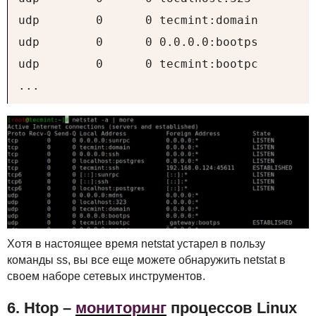
udp        0      0 tecmint:domain        
udp        0      0 0.0.0.0:bootps        
udp        0      0 tecmint:bootpc        
...
Хотя в настоящее время netstat устарел в пользу
команды ss, вы все еще можете обнаружить netstat в
своем наборе сетевых инструментов.
6. Htop –
мониторинг
процессов Linux