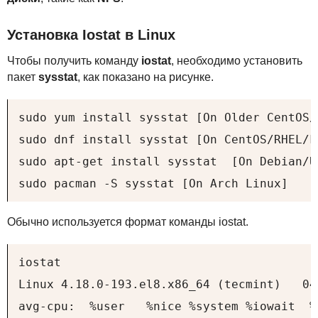
Установка Iostat в Linux
Чтобы получить команду
iostat
, необходимо установить
пакет
sysstat
, как показано на рисунке.
sudo yum install sysstat [On Older CentOS/
sudo dnf install sysstat [On CentOS/RHEL/F
sudo apt-get install sysstat  [On Debian/U
sudo pacman -S sysstat [On Arch Linux]
Обычно используется формат команды iostat.
iostat

Linux 4.18.0-193.el8.x86_64 (tecmint)   04
avg-cpu:  %user   %nice %system %iowait  %