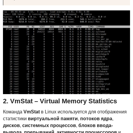
2. VmStat – Virtual Memory Statistics
Команда
VmStat
в Linux используется для отображения
статистики
виртуальной памяти
,
потоков ядра
,
дисков
,
системных процессов
,
блоков ввода-
вывода
,
прерываний
,
активности процессоров
и