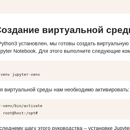
 Создание виртуальной сре
 Python3 установлен, мы готовы создать виртуальную
pyter Notebook. Для этого выполните следующие ко
 venv jupyter-venv
я виртуальной среды нам необходимо активировать:
-venv/bin/activate

) root@host:/opt#
следнему шагу этого руководства – установке Jupyte