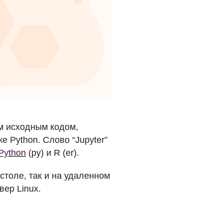
ым исходным кодом,
е Python. Слово “Jupyter”
Python
(py) и R (er).
столе, так и на удаленном
вер Linux.