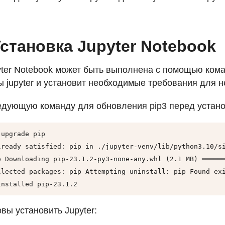
Установка Jupyter Notebook
yter Notebook может быть выполнена с помощью ко
 jupyter и установит необходимые требования для н
дующую команду для обновления pip3 перед установ
upgrade pip

lready satisfied: pip in ./jupyter-venv/lib/python3.10/si
p Downloading pip-23.1.2-py3-none-any.whl (2.1 MB) ━━━━━━
llected packages: pip Attempting uninstall: pip Found exi
installed pip-23.1.2
вы установить Jupyter: