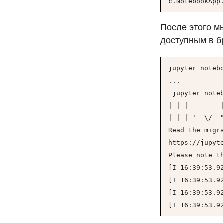
c.NotebookApp
После этого м
доступным в б
jupyter notebo
...

 jupyter noteb
| | |_ __  __|
|_| | '_ \/ _
Read the migr
https://jupyt
Please note t
[I 16:39:53.9
[I 16:39:53.9
[I 16:39:53.9
[I 16:39:53.9