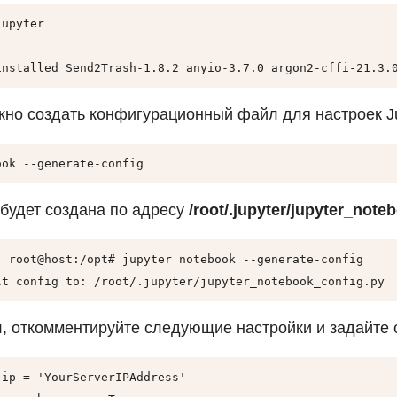
upyter

installed Send2Trash-1.8.2 anyio-3.7.0 argon2-cffi-21.3.
жно создать конфигурационный файл для настроек Ju
ook --generate-config
будет создана по адресу
/root/.jupyter/jupyter_note
) root@host:/opt# jupyter notebook --generate-config

lt config to: /root/.jupyter/jupyter_notebook_config.py
, откомментируйте следующие настройки и задайте с
ip = 'YourServerIPAddress'
