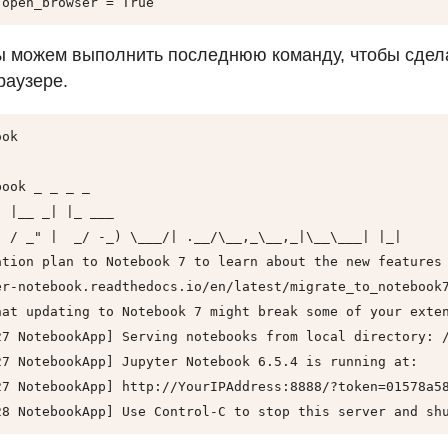
.open_browser = True
ы можем выполнить последнюю команду, чтобы сдела
раузере.
ok

ook _ _ _ _

 |__ _| |_ ___

" / _" |  _/ -_) \___/| .__/\__,_\__,_|\__\___| |_|

ation plan to Notebook 7 to learn about the new features 
er-notebook.readthedocs.io/en/latest/migrate_to_notebook7
hat updating to Notebook 7 might break some of your exten
27 NotebookApp] Serving notebooks from local directory: /
27 NotebookApp] Jupyter Notebook 6.5.4 is running at:

27 NotebookApp] http://YourIPAddress:8888/?token=01578a58
28 NotebookApp] Use Control-C to stop this server and sh