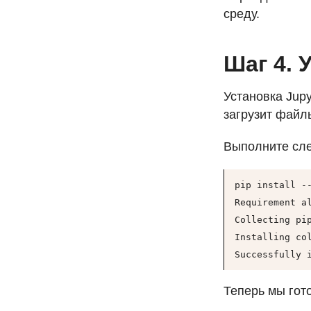
среду.
Шаг 4. 
Установка Jup
загрузит файлы
Выполните сле
pip install --
Requirement a
Collecting pi
Installing co
Successfully 
Теперь мы гото