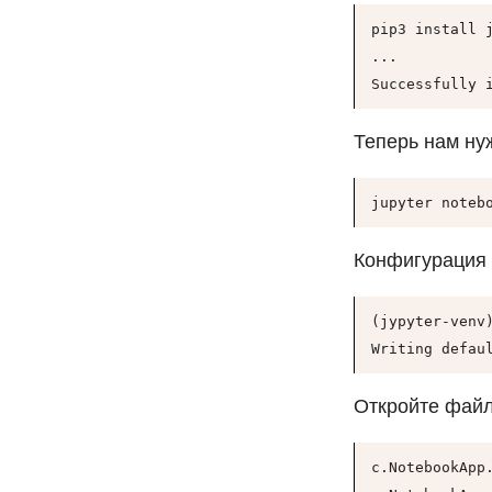
pip3 install j
...

Successfully 
Теперь нам ну
jupyter noteb
Конфигурация 
(jypyter-venv
Writing defau
Откройте файл
c.NotebookApp.