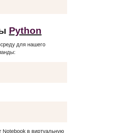
ды
Python
 среду для нашего
манды:
r Notebook в виртуальную