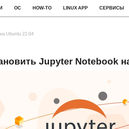
И
ОС
HOW-TO
LINUX APP
СЕРВИСЫ
 на Ubuntu 22.04
ановить Jupyter Notebook н