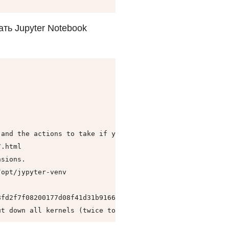
ть Jupyter Notebook
and the actions to take if you are using extensions.

.html

sions.

opt/jypyter-venv

fd2f7f08200177d08f41d31b91660feaa623455d

ut down all kernels (twice to skip confirmation).