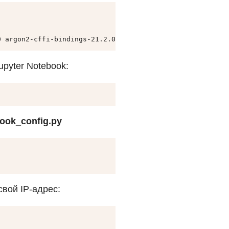
0 argon2-cffi-bindings-21.2.0 arrow-1.2.3 asttokens-2.2.
pyter Notebook:
book_config.py
вой IP-адрес: