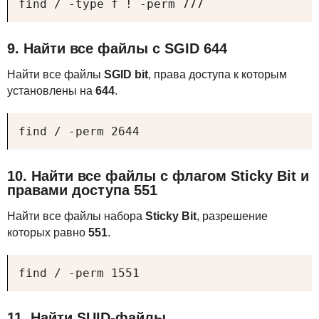
find / -type f ! -perm 777
9. Найти все файлы с
SGID
644
Найти все файлы
SGID
bit
, права доступа к которым
установлены на
644
.
find / -perm 2644
10. Найти все файлы с флагом Sticky Bit и
правами доступа 551
Найти все файлы набора
Sticky Bit
, разрешение
которых равно
551
.
find / -perm 1551
11. Найти
SUID
-файлы