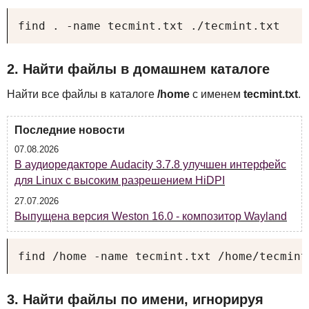
find . -name tecmint.txt ./tecmint.txt
2. Найти файлы в домашнем каталоге
Найти все файлы в каталоге
/home
с именем
tecmint.txt
.
Последние новости
07.08.2026
В аудиоредакторе Audacity 3.7.8 улучшен интерфейс
для Linux с высоким разрешением HiDPI
27.07.2026
Выпущена версия Weston 16.0 - композитор Wayland
find /home -name tecmint.txt /home/tecmint
3. Найти файлы по имени, игнорируя