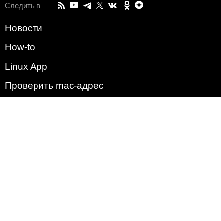
Следить в
Новости
How-to
Linux App
Проверить mac-адрес
Зачем этот сайт?
Политика
Наша команда
Список всех уязвимостей
Операционные системы
2009 - 2026