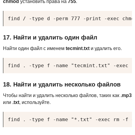
chmod
установить права на
755
.
find / -type d -perm 777 -print -exec chmo
17. Найти и удалить один файл
Найти один файл с именем
tecmint.txt
и удалить его.
find . -type f -name "tecmint.txt" -exec r
18. Найти и удалить несколько файлов
Чтобы найти и удалить несколько файлов, таких как
.mp3
или
.txt
, используйте.
find . -type f -name "*.txt" -exec rm -f {