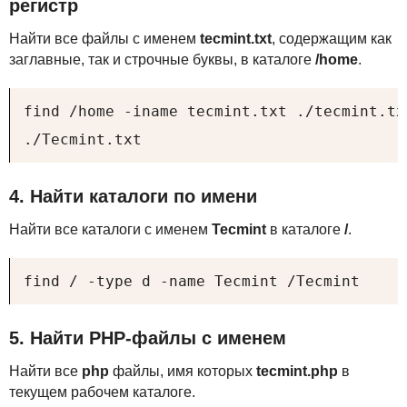
регистр
Найти все файлы с именем
tecmint.txt
, содержащим как
заглавные, так и строчные буквы, в каталоге
/home
.
find /home -iname tecmint.txt ./tecmint.txt
./Tecmint.txt
4. Найти каталоги по имени
Найти все каталоги с именем
Tecmint
в каталоге
/
.
find / -type d -name Tecmint /Tecmint
5. Найти
PHP
-файлы с именем
Найти все
php
файлы, имя которых
tecmint.php
в
текущем рабочем каталоге.